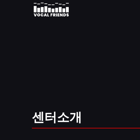
콘
텐
츠
로
건
너
뛰
기
센터소개