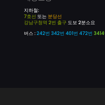
지하철:
7호선
또는
분당선
강남구청
역 2번 출구
도보 2분소요
버스 :
242번
342번
401번
472번
341