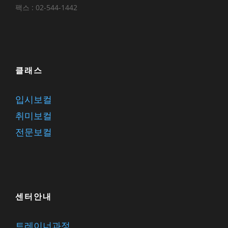
팩스 : 02-544-1442
클래스
입시보컬
취미보컬
전문보컬
센터안내
트레이너과정