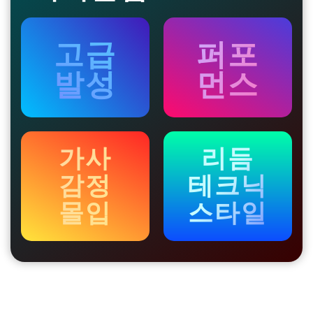
고급
퍼포
발성
먼스
가사
리듬
감정
테크닉
몰입
스타일