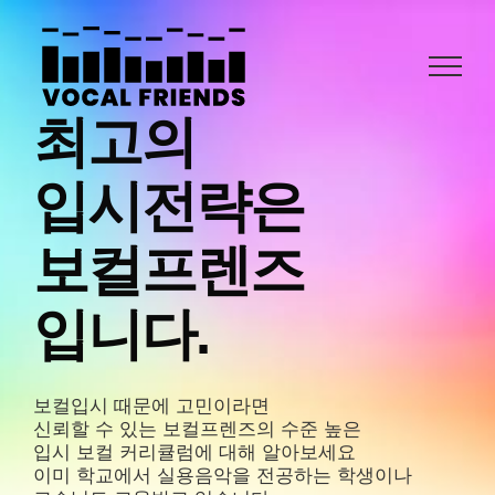
콘
텐
츠
로
최고의
건
너
뛰
입시전략은
기
보컬프렌즈
입니다.
보컬입시 때문에 고민이라면
신뢰할 수 있는 보컬프렌즈의 수준 높은
입시 보컬 커리큘럼에 대해 알아보세요
이미 학교에서 실용음악을 전공하는 학생이나