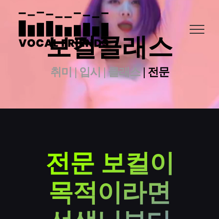
콘
텐
츠
보컬클래스
로
건
너
취미
|
입시
|
클래스
|
전문
뛰
기
전문 보컬이
목적이라면