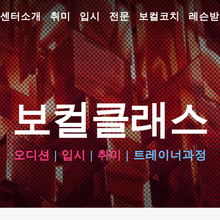
센터소개
취미
입시
전문
보컬코치
레슨받
보컬클래스
오디션
|
입시
|
취미
|
트레이너과정