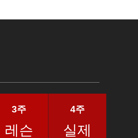
3주
4주
레슨
실제