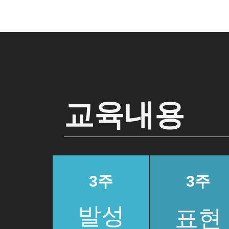
교육내용
3주
3주
발성
표현