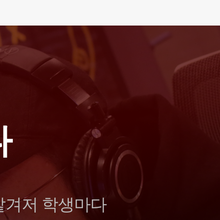
다
맡겨저 학생마다