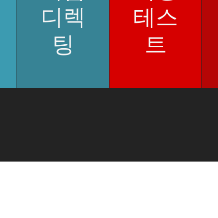
디렉
테스
팅
트