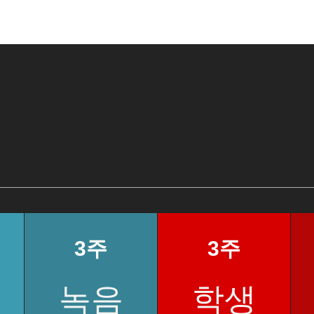
3주
3주
녹음
학생