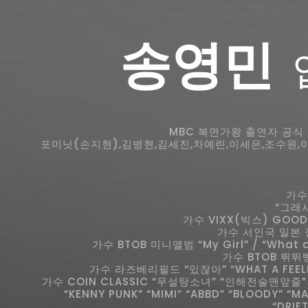
송영민
MBC 복면가왕 출연자 공식 
포미닛(손지현),김병현,김세진,차예린,이세은,조수원,
가수
“그래
가수 VIXX(빅스) GOOD
가수 서인국 일본 정
가수 BTOB 미니앨범 “My Girl” / “What
가수 BTOB 뛰뛰
가수 라즈베리필드 “있잖아” “WHAT A FEE
가수 COIN CLASSIC “무설탕소녀” “인해전술맨앞줄” “
“KENNY PUNK” “MIMI” “ABBD” “BLOODY” “MA
“DRIF