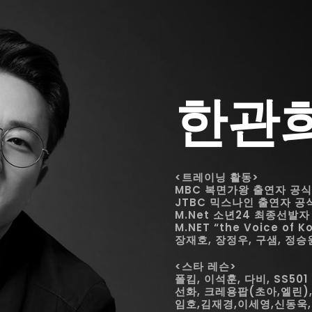
한관
<트레이닝 활동>
MBC 복면가왕 출연자 공식
JTBC 믹스나인 출연자 
M.Net 소년24 최종선발
M.NET “the Voice o
장재호, 장정우, 구샘, 정승
<스타 레슨>
폴킴, 이석훈, 다비, SS50
선화, 크레용팝(초아,엘린)
임호,김재경,이세영,신동욱,