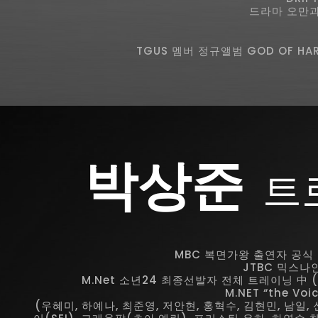
드라마 오만과
TGUS 멤버 정규앨범 GOD OF H
박상준
트
MBC 복면가왕 출연자 공식 
JTBC 믹스나
M.Net 소년24 최종선발자 전체 트레이닝 中 
M.NET “the Vo
(우혜미, 하예나, 최준영, 저안현, 홍혁수, 김현민, 남일,