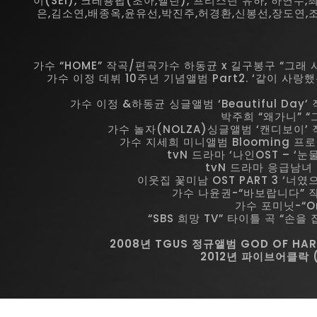
이(SEI), 크레용팝(초아,엘린), 프리스틴 유하, 하연수
은,김소연,배종옥,윤유선,박진주,허경환,신봉선,장도연,
가수 “HOME” 작곡/편곡가수 하동균 x 길구봉구 “그래
가수 이정 데뷔 10주년 기념앨범 Part2. ‘같이 사랑했는
가수 이정 &하동균 싱글앨범 ‘Beautiful Day
박주희 “왜가니” 
가수 놀자(NOLZA)싱글앨범 ‘캔디보이’
가수 지세희 미니앨범 Blooming 프
tvN 드라마 ‘나인OST – ‘
tvN 드라마 응급남녀 o
이웃집 꽃미남 OST PART 3 ‘너
가수 나윤권-“바보랍니다” 작
가수 포미닛-“On
“SBS 희망 TV” 타이틀 곡 “손을
2008년 TGUS 정규앨범 GOD OF H
2012년 파이브어클락 (