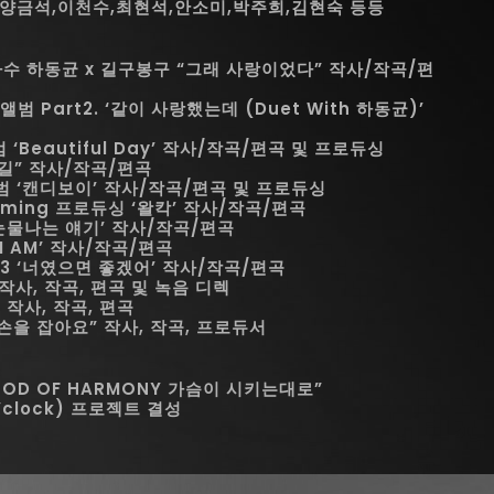
,양금석,이천수,최현석,안소미,박주희,김현숙 등등
수 하동균 x 길구봉구 “그래 사랑이었다” 작사/작곡/편
범 Part2. ‘같이 사랑했는데 (Duet With 하동균)’
‘Beautiful Day’ 작사/작곡/편곡 및 프로듀싱
길” 작사/작곡/편곡
범 ‘캔디보이’ 작사/작곡/편곡 및 프로듀싱
ming 프로듀싱 ‘왈칵’ 작사/작곡/편곡
 ‘눈물나는 얘기’ 작사/작곡/편곡
‘I AM’ 작사/작곡/편곡
 3 ‘너였으면 좋겠어’ 작사/작곡/편곡
사, 작곡, 편곡 및 녹음 디렉
” 작사, 작곡, 편곡
“손을 잡아요” 작사, 작곡, 프로듀서
GOD OF HARMONY 가슴이 시키는대로”
’clock) 프로젝트 결성