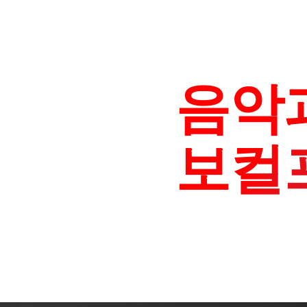
음악
보컬