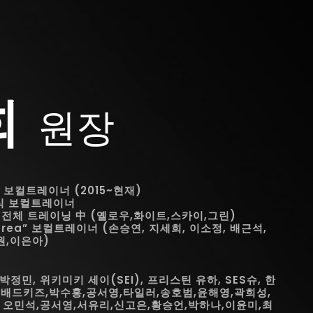
희
원장
 보컬트레이너 (2015~현재)
공식 보컬트레이너
자 전체 트레이닝 中 (옐로우,화이트,스카이,그린)
f Korea” 보컬트레이너 (손승연, 지세희, 이소정, 배근석,
원,이은아)
1 박정민, 위키미키 세이(SEI), 프리스틴 유하, SES슈, 한
,배드키즈,박수홍,공서영,타일러,송호범,윤해영,곽희성,
 오민석,공서영,서유리,신고은,황승언,박하나,이윤미,최