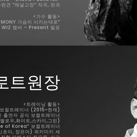
편견 “채널고정” 작곡, 편곡
<가수 활동>
ARMONY 가슴이 시키는대로”
WIZ 멤버 – Present 발표
로트원장
<트레이닝 활동>
보컬트레이너 (2015~현재)
인 출연자 공식 보컬트레이너
(옐로우,화이트,스카이,그린)
ice of Korea” 보컬트레이너
 신초이, 장은아) 위키미키 세