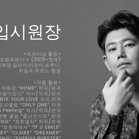
입시원장
<트레이닝 활동>
보컬트레이너 (2015~현재)
이채영,일라이,이진이,트루디,
허일우,부르노 등등
<작품 활동>
 하동균 “HOME” 작곡/편곡
사랑이었다” 작사/작곡/편곡
BYE YOUR LOVE 작곡,편곡
규앨범 “ONLY ONE” 작곡
 a Feeling” 작사/작곡/편곡
빵빵 앨범 “끝난건가요” 편곡
LING” “청춘열차” 작곡/편곡
잠원역에서” “IF U SMILE”
RY” “CLAIRE” “DREAMER”
TING” “ENERGY BURSTER”