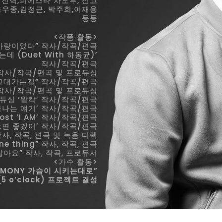
,최진혁,피에스타 차오루, 신고
조우종,김정근, 박주희,이재용
등등
<작품 활동>
 사랑이었다” 작사/작곡/편곡
데 (Duet With 하동균)’
작사/작곡/편곡
’ 작사/작곡/편곡 및 프로듀싱
“그대가는길” 작사/작곡/편곡
 작사/작곡/편곡 및 프로듀싱
로듀싱 ‘왈칵’ 작사/작곡/편곡
눈물나는 얘기’ 작사/작곡/편곡
st ‘I AM’ 작사/작곡/편곡
였으면 좋겠어’ 작사/작곡/편곡
사, 작곡, 편곡 및 녹음 디렉
e thing” 작사, 작곡, 편곡
 잡아요” 작사, 작곡, 프로듀서
<가수 활동>
ARMONY 가슴이 시키는대로”
5 o’clock) 프로젝트 결성