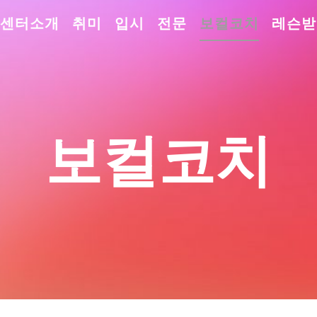
센터소개
취미
입시
전문
보컬코치
레슨받
보컬코치