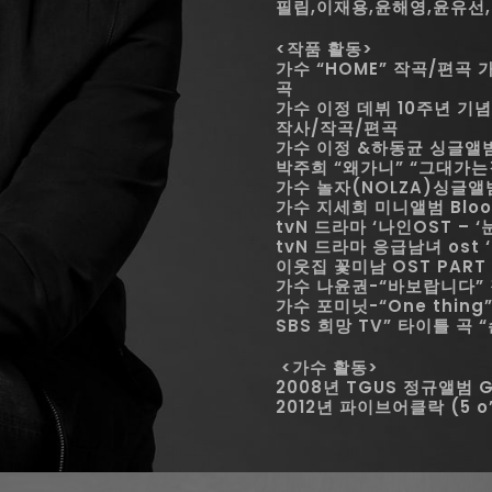
필립,이재용,윤해영,윤유선
<작품 활동>
가수 “HOME” 작곡/편곡
가
곡
가수 이정 데뷔 10주년 기념앨
작사/작곡/편곡
가수 이정 &하동균 싱글앨범 
박주희 “왜가니” “그대가는
가수 놀자(NOLZA)싱글앨
가수 지세희 미니앨범 Bloo
tvN 드라마 ‘나인OST –
tvN 드라마 응급남녀 ost 
이웃집 꽃미남 OST PART
가수 나윤권-“바보랍니다” 작
가수 포미닛-“One thing
SBS 희망 TV” 타이틀 곡 
<가수 활동>
2008년 TGUS 정규앨범 
2012년 파이브어클락 (5 o